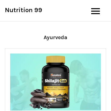
Skip
Nutrition 99
to
content
Ayurveda