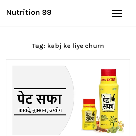
Skip
Nutrition 99
to
content
Tag:
kabj ke liye churn