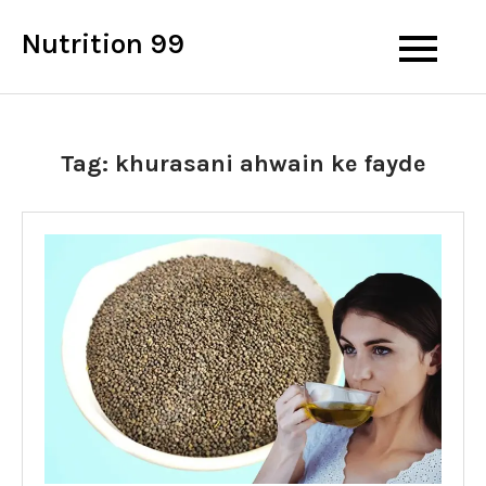
Skip
Nutrition 99
to
content
Tag:
khurasani ahwain ke fayde