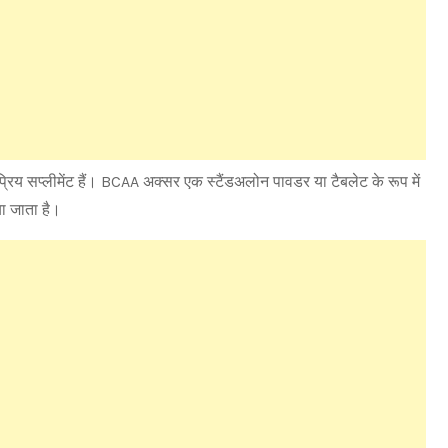
िय सप्लीमेंट हैं। BCAA अक्सर एक स्टैंडअलोन पावडर या टैबलेट के रूप में
या जाता है।