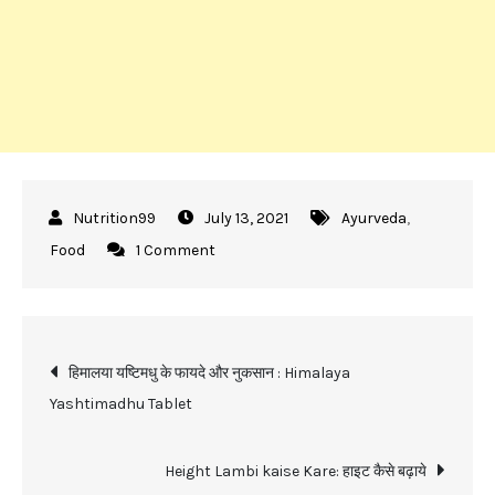
July 13, 2021
Ayurveda
,
on
Food
1 Comment
मखाना
खाने
के
Post
फायदे
हिमालया यष्टिमधु के फायदे और नुकसान : Himalaya
:
Yashtimadhu Tablet
navigation
Makhana
Khane
Height Lambi kaise Kare: हाइट कैसे बढ़ाये