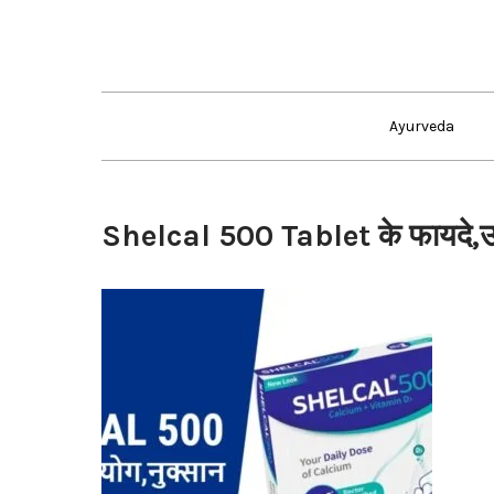
Skip
to
content
Ayurveda
Shelcal 500 Tablet के फायदे,उ