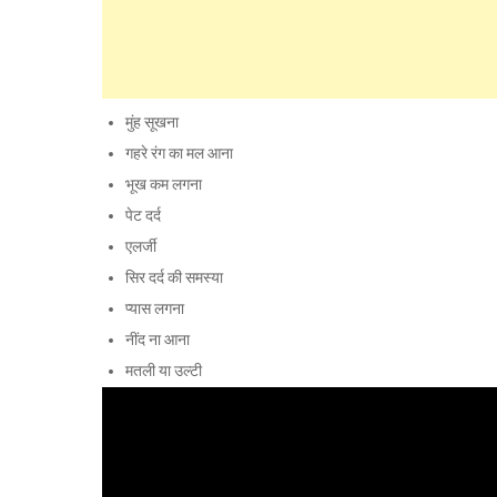
मुंह सूखना
गहरे रंग का मल आना
भूख कम लगना
पेट दर्द
एलर्जी
सिर दर्द की समस्या
प्यास लगना
नींद ना आना
मतली या उल्टी