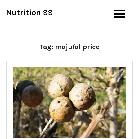
Skip
Nutrition 99
to
content
Tag:
majufal price