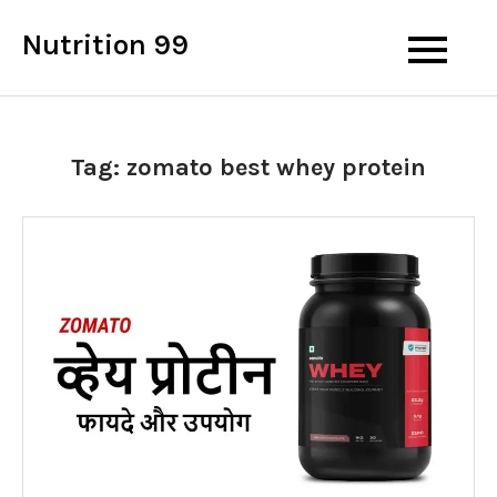
Skip
Nutrition 99
to
content
Tag:
zomato best whey protein