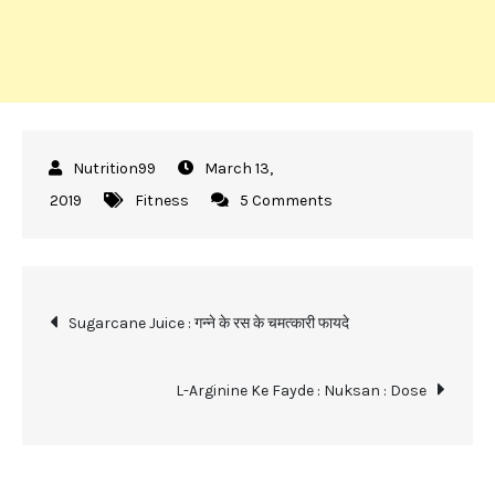
March 13,
on
2019
Fitness
5 Comments
L-
Glutamine
ke
Post
Fayde
Sugarcane Juice : गन्ने के रस के चमत्कारी फायदे
:
navigation
Nuksan
L-Arginine Ke Fayde : Nuksan : Dose
:
Dose