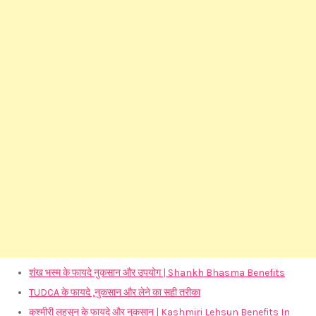
शंख भस्म के फायदे नुकसान और उपयोग | Shankh Bhasma Benefits
TUDCA के फायदे ,नुकसान और लेने का सही तरीका
कश्मीरी लहसुन के फायदे और नुकसान | Kashmiri Lehsun Benefits In