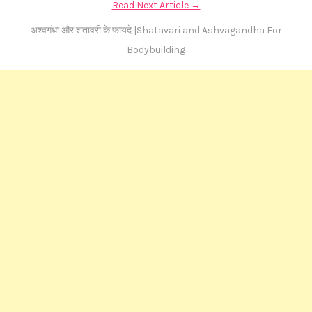
Read Next Article →
अश्वगंधा और शतावरी के फायदे |Shatavari and Ashvagandha For
Bodybuilding