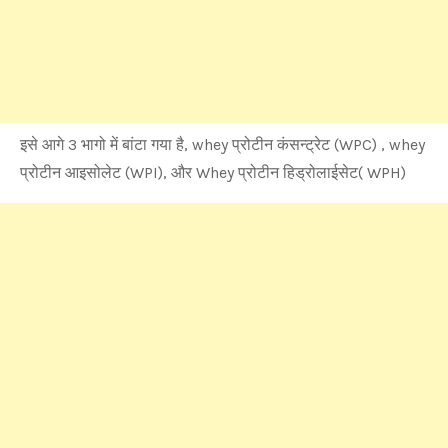
इसे आगे 3 भागो में बांटा गया है, whey प्रोटीन कंसन्ट्रेट (WPC) , whey
प्रोटीन आइसोलेट (WPI), और Whey प्रोटीन हिड्रोलाईसेट( WPH)