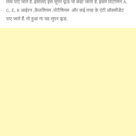
तत्व पाए जाते हैं. इसलिए इसे सुपर फूड भी कहा जाता है. इसमें विटामिन A,
C, E, K आईरन ,कैलशियम ,पोटैशियम और कई तरह के एंटी ऑक्सीडेंट
पाए जाते हैं. तो हुआ ना यह सुपर फूड.