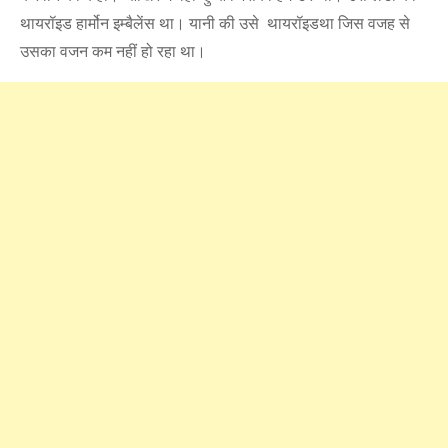
थायरॉइड हार्मोन इम्बैलेंस था। यानी की उसे थायरॉइडथा जिस वजह से
उसका वजन कम नहीं हो रहा था।