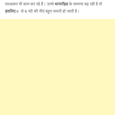
घरआकर भी काम कर रहे हैं। उनमे
थायरॉइड
के समस्या बढ़ रही है तो
इसलिए
6 से 8 घंटे की नीदं बहुत जरूरी हो जाती है।