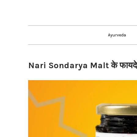
Skip
to
content
Ayurveda
Nari Sondarya Malt के फायदे