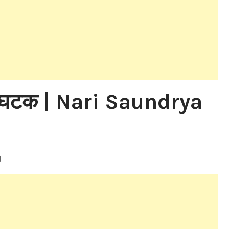
मुख्य घटक | Nari Saundrya
n
ं।