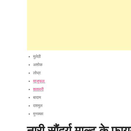
मुलेठी
अशोक
लोध्र
माजूफल
शतावरी
बादाम
दशमुल
मुनक्का
नारी सौंदर्य माल्ट के 