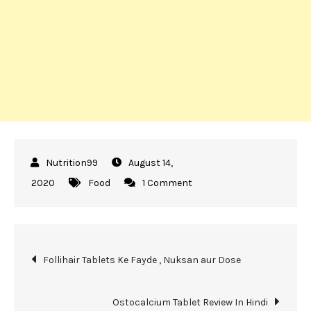
August 14,
on
2020
Food
1 Comment
मुर्गे
के
पंजे
Post
खाने
Follihair Tablets Ke Fayde , Nuksan aur Dose
के
navigation
फायदे
Ostocalcium Tablet Review In Hindi