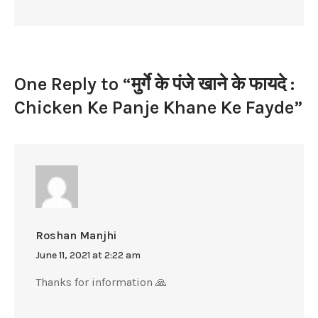
:
Chicken
Ke
Panje
One Reply to “मुर्गे के पंजे खाने के फायदे :
Khane
Chicken Ke Panje Khane Ke Fayde”
Ke
Fayde
Roshan Manjhi
June 11, 2021 at 2:22 am
Thanks for information 🙏