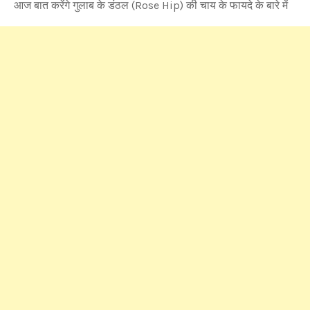
आज बात करेंगे गुलाब के डंठल (Rose Hip) की चाय के फायदे के बारे में