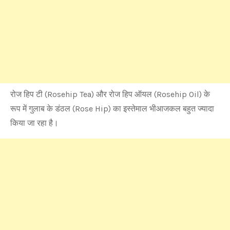
रोज हिप टी (Rosehip Tea) और रोज हिप ऑयल (Rosehip Oil) के
रूप में गुलाब के डंठल (Rose Hip) का इस्तेमाल भीआजकल बहुत ज्यादा
किया जा रहा है।