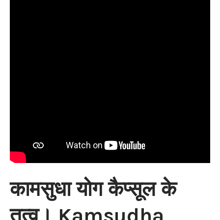
कामसुधा योग कैप्सूल के
तत्व। Kamsudha